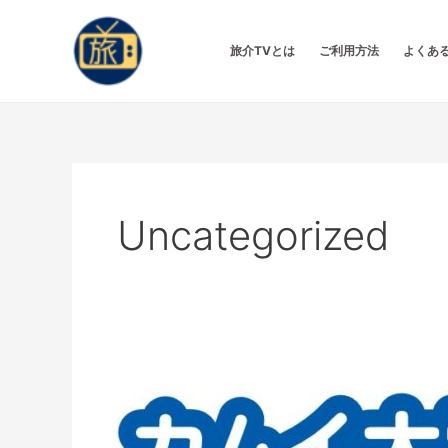
内
投
容
稿
旅介TVとは
ご利用方法
よくあ
を
の
ス
ペ
キ
ー
ッ
ジ
プ
送
り
Uncategorized
【北
海
道
•