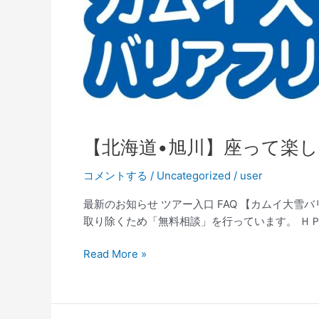
旭
川】
座
っ
て
楽
し
む
【北海道•旭川】座って楽
ス
キ
コメントする
/
Uncategorized
/
user
ー
体
最新のお知らせ ツアー入口 FAQ 【カムイ大
験
取り除くため「無料相談」を行っています。 ＨＰで
オ
ン
Read More »
ラ
イ
ン