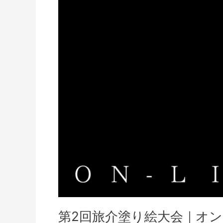
第2回旅介塗り絵大会｜オ