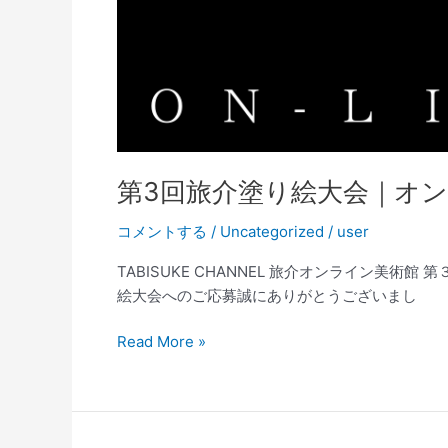
第3回旅介塗り絵大会｜オ
コメントする
/
Uncategorized
/
user
TABISUKE CHANNEL 旅介オンライン美術館
絵大会へのご応募誠にありがとうございまし
Read More »