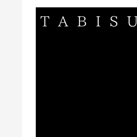
ツ
ア
第
ー
3
回
旅
介
塗
り
絵
大
会
｜
オ
ン
ラ
イ
ン
美
術