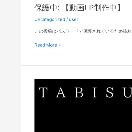
保
保護中: 【動画LP制作中】
護
Uncategorized
/
user
中:
【動
この投稿はパスワードで保護されているため抜粋
画
LP
Read More »
制
作
中】
第
2
回
旅
介
塗
り
絵