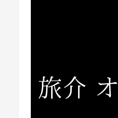
大
会
｜
オ
ン
ラ
イ
ン
美
術
館