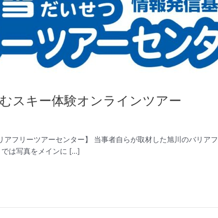
しむスキー体験オンラインツアー
雪バリアフリーツアーセンター】 当事者自らが取材した旭川のバリア
は写真をメインに […]