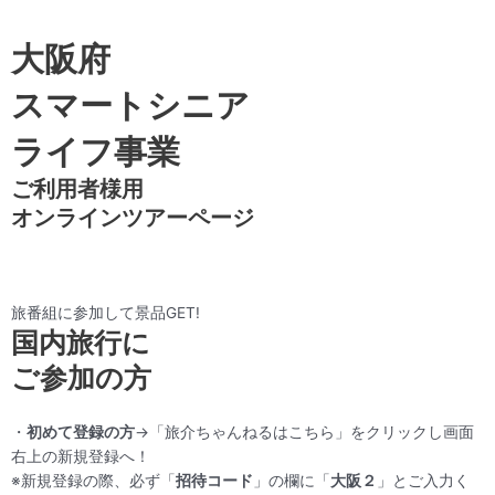
大阪府
スマートシニア
ライフ事業
ご利用者様用
オンラインツアーページ
旅番組に参加して景品GET!
国内旅行に
ご参加の方
・
初めて登録の方
→「旅介ちゃんねるはこちら」をクリックし
画面
右上の
新規登録
へ！
※新規登録の際、必ず「
招待コード
」の欄に「
大阪２
」とご入力く