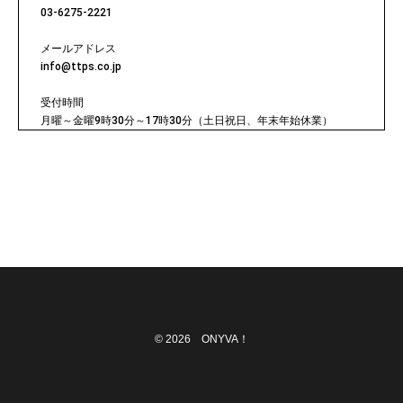
03-6275-2221
メールアドレス
info@ttps.co.jp
受付時間
月曜～金曜9時30分～17時30分（土日祝日、年末年始休業）
© 2026 ONYVA！
F
T
I
Y
a
w
n
o