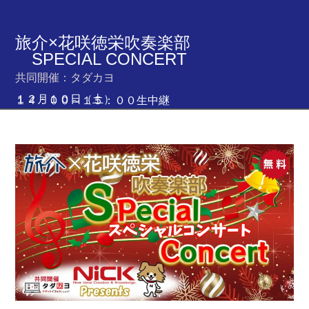
旅介×花咲徳栄吹奏楽部
SPECIAL CONCERT
共同開催：タダカヨ
１２月１０日（土）
１４
：００～１５：００生中継